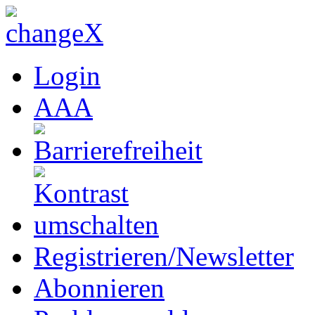
Login
A
A
A
Registrieren/Newsletter
Abonnieren