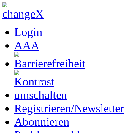
Login
A
A
A
Registrieren/Newsletter
Abonnieren