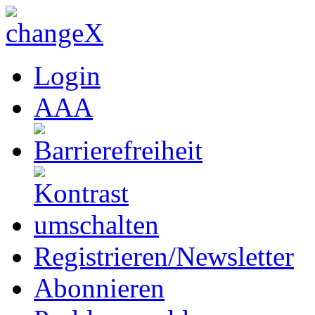
Login
A
A
A
Registrieren/Newsletter
Abonnieren