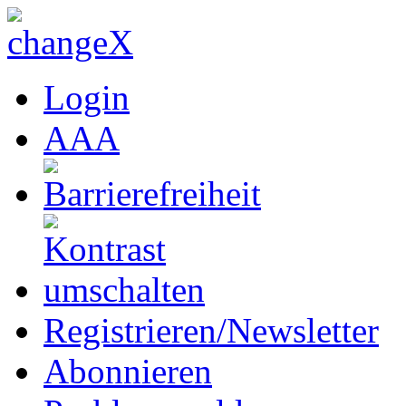
Login
A
A
A
Registrieren/Newsletter
Abonnieren