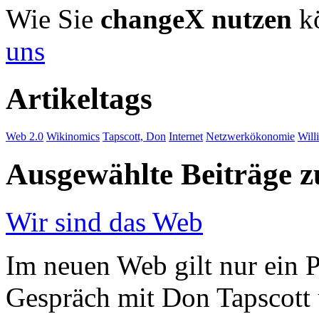
Wie Sie
changeX nutzen
kö
uns
Artikeltags
Web 2.0
Wikinomics
Tapscott, Don
Internet
Netzwerkökonomie
Will
Ausgewählte Beiträge
Wir sind das Web
Im neuen Web gilt nur ein P
Gespräch mit Don Tapscott 