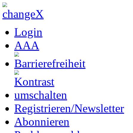
Login
A
A
A
Registrieren/Newsletter
Abonnieren