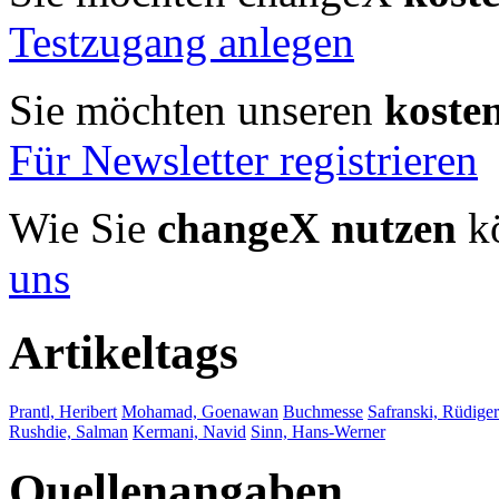
Testzugang anlegen
Sie möchten unseren
koste
Für Newsletter registrieren
Wie Sie
changeX nutzen
kö
uns
Artikeltags
Prantl, Heribert
Mohamad, Goenawan
Buchmesse
Safranski, Rüdiger
Rushdie, Salman
Kermani, Navid
Sinn, Hans-Werner
Quellenangaben