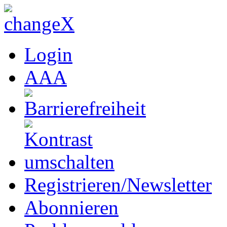
Login
A
A
A
Registrieren/Newsletter
Abonnieren