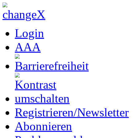
Login
A
A
A
Registrieren/Newsletter
Abonnieren