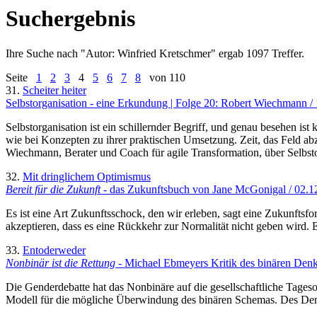
Suchergebnis
Ihre Suche nach "
Autor: Winfried Kretschmer
" ergab 1097 Treffer.
Seite
1
2
3
4
5
6
7
8
von 110
31.
Scheiter heiter
Selbstorganisation - eine Erkundung | Folge 20: Robert Wiechmann /
Selbstorganisation ist ein schillernder Begriff, und genau besehen is
wie bei Konzepten zu ihrer praktischen Umsetzung. Zeit, das Feld ab
Wiechmann, Berater und Coach für agile Transformation, über Selbsto
32.
Mit dringlichem Optimismus
Bereit für die Zukunft
- das Zukunftsbuch von Jane McGonigal / 02.1
Es ist eine Art Zukunftsschock, den wir erleben, sagt eine Zukunftsfo
akzeptieren, dass es eine Rückkehr zur Normalität nicht geben wird
33.
Entoderweder
Nonbinär ist die Rettung
- Michael Ebmeyers Kritik des binären Denk
Die Genderdebatte hat das Nonbinäre auf die gesellschaftliche Tage
Modell für die mögliche Überwindung des binären Schemas. Des Denk