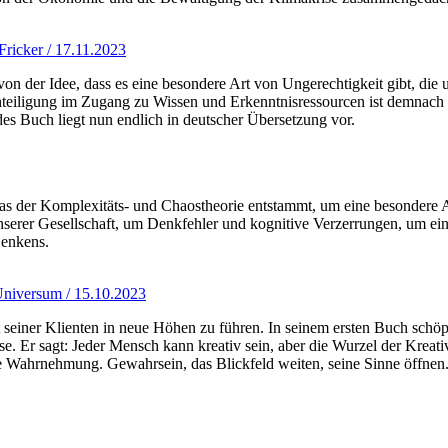
ricker / 17.11.2023
von der Idee, dass es eine besondere Art von Ungerechtigkeit gibt, die 
hteiligung im Zugang zu Wissen und Erkenntnisressourcen ist demnach 
es Buch liegt nun endlich in deutscher Übersetzung vor.
as der Komplexitäts- und Chaostheorie entstammt, um eine besondere A
nserer Gesellschaft, um Denkfehler und kognitive Verzerrungen, um ein 
Denkens.
Universum / 15.10.2023
 seiner Klienten in neue Höhen zu führen. In seinem ersten Buch schöpf
e. Er sagt: Jeder Mensch kann kreativ sein, aber die Wurzel der Kreativ
efte Wahrnehmung. Gewahrsein, das Blickfeld weiten, seine Sinne öffnen.