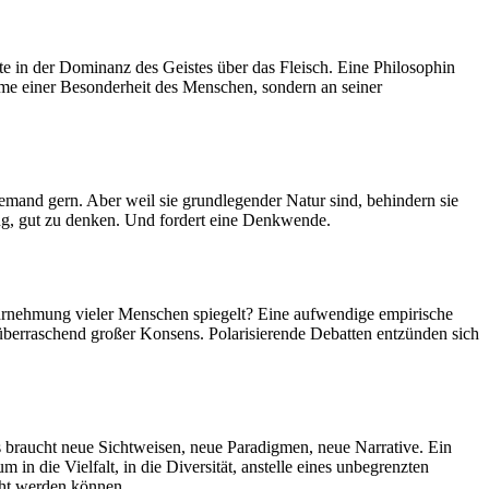
te in der Dominanz des Geistes über das Fleisch. Eine Philosophin
me einer Besonderheit des Menschen, sondern an seiner
iemand gern. Aber weil sie grundlegender Natur sind, behindern sie
ng, gut zu denken. Und fordert eine Denkwende.
wahrnehmung vieler Menschen spiegelt? Eine aufwendige empirische
 überraschend großer Konsens. Polarisierende Debatten entzünden sich
s braucht neue Sichtweisen, neue Paradigmen, neue Narrative. Ein
n die Vielfalt, in die Diversität, anstelle eines unbegrenzten
ht werden können.