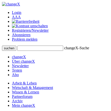
Login
A
A
A
Registrieren/Newsletter
Abonnieren
Problem melden
changeX-Suche
suchen
changeX
Über changeX
Newsletter
Testen
Abo
Arbeit & Leben
Wirtschaft & Management
Wissen & Lernen
Partnerforum
Archiv
Mein changeX