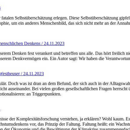
3
fatalen Selbstüberschätzung erlegen. Diese Selbstüberschätzung gipfel
ophie, um ein anderes Menschenbild, das sich nicht mehr an der Annah
menschlichen Denkens / 24.11.2023
serem Denken fest verankert und betreffen uns alle. Das hört freilich n
 unserem Denkvermögen ein. Ein Autor sagt: Wir haben die Verantwortu
Westheuser / 24.11.2023
opulär. Doch was ist dran an dem Befund, der sich auch in der Alltags
icht auseinander. Bei vielen großen gesellschaftlichen Fragen herrscht
ionalisieren: an Triggerpunkten.
3
nisse der Komplexitätsforschung verstehen, ja erklären? Wohl kaum. E
tumsdenkens vor, das Prinzip der Faltung. Faltung heißt: ein Wachstum i
tion der Ökonomie und die Bewältigung der Klimakrise zusammengedac