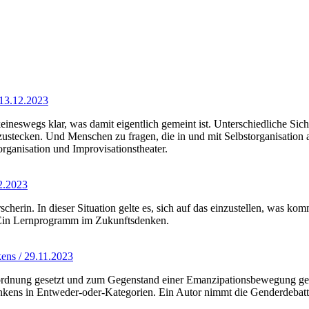
 13.12.2023
t keineswegs klar, was damit eigentlich gemeint ist. Unterschiedliche S
zustecken. Und Menschen zu fragen, die in und mit Selbstorganisation 
rganisation und Improvisationstheater.
2.2023
rscherin. In dieser Situation gelte es, sich auf das einzustellen, was 
. Ein Lernprogramm im Zukunftsdenken.
ens / 29.11.2023
sordnung gesetzt und zum Gegenstand einer Emanzipationsbewegung gema
ens in Entweder-oder-Kategorien. Ein Autor nimmt die Genderdebatte