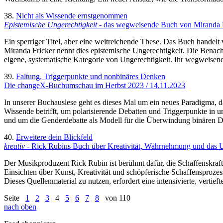
38.
Nicht als Wissende ernstgenommen
Epistemische Ungerechtigkeit
- das wegweisende Buch von Miranda F
Ein sperriger Titel, aber eine weitreichende These. Das Buch handelt 
Miranda Fricker nennt dies epistemische Ungerechtigkeit. Die Benac
eigene, systematische Kategorie von Ungerechtigkeit. Ihr wegweisend
39.
Faltung, Triggerpunkte und nonbinäres Denken
Die changeX-Buchumschau im Herbst 2023 / 14.11.2023
In unserer Buchauslese geht es dieses Mal um ein neues Paradigma, d
Wissende betrifft, um polarisierende Debatten und Triggerpunkte in u
und um die Genderdebatte als Modell für die Überwindung binären 
40.
Erweitere dein Blickfeld
kreativ
- Rick Rubins Buch über Kreativität, Wahrnehmung und das 
Der Musikproduzent Rick Rubin ist berühmt dafür, die Schaffenskraft
Einsichten über Kunst, Kreativität und schöpferische Schaffensprozess
Dieses Quellenmaterial zu nutzen, erfordert eine intensivierte, verti
Seite
1
2
3
4
5
6
7
8
von 110
nach oben