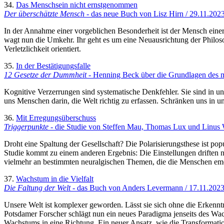
34.
Das Menschsein nicht ernstgenommen
Der überschätzte Mensch
- das neue Buch von Lisz Hirn / 29.11.202
In der Annahme einer vorgeblichen Besonderheit ist der Mensch einer 
wagt nun die Umkehr. Ihr geht es um eine Neuausrichtung der Philos
Verletzlichkeit orientiert.
35.
In der Bestätigungsfalle
12 Gesetze der Dummheit
- Henning Beck über die Grundlagen des 
Kognitive Verzerrungen sind systematische Denkfehler. Sie sind in un
uns Menschen darin, die Welt richtig zu erfassen. Schränken uns in
36.
Mit Erregungsüberschuss
Triggerpunkte
- die Studie von Steffen Mau, Thomas Lux und Linus 
Droht eine Spaltung der Gesellschaft? Die Polarisierungsthese ist p
Studie kommt zu einem anderen Ergebnis: Die Einstellungen driften n
vielmehr an bestimmten neuralgischen Themen, die die Menschen emot
37.
Wachstum in die Vielfalt
Die Faltung der Welt
- das Buch von Anders Levermann / 17.11.202
Unsere Welt ist komplexer geworden. Lässt sie sich ohne die Erkennt
Potsdamer Forscher schlägt nun ein neues Paradigma jenseits des Wachs
Wachstums in eine Richtung. Ein neuer Ansatz, wie die Transforma