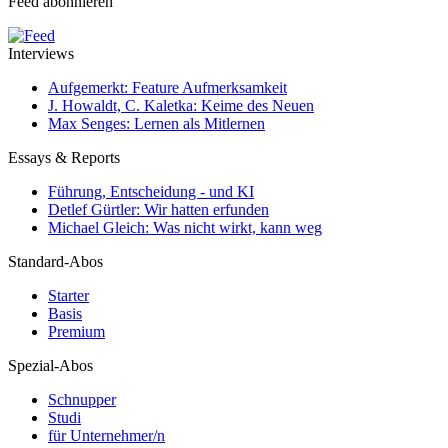
Feed abonnieren
Interviews
Aufgemerkt: Feature Aufmerksamkeit
J. Howaldt, C. Kaletka: Keime des Neuen
Max Senges: Lernen als Mitlernen
Essays & Reports
Führung, Entscheidung - und KI
Detlef Gürtler: Wir hatten erfunden
Michael Gleich: Was nicht wirkt, kann weg
Standard-Abos
Starter
Basis
Premium
Spezial-Abos
Schnupper
Studi
für Unternehmer/n