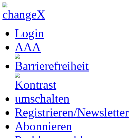
Login
A
A
A
Registrieren/Newsletter
Abonnieren