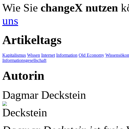
Wie Sie
changeX nutzen
kö
uns
Artikeltags
Kapitalismus
Wissen
Internet
Information
Old Economy
Wissensöko
Informationsgesellschaft
Autorin
Dagmar Deckstein