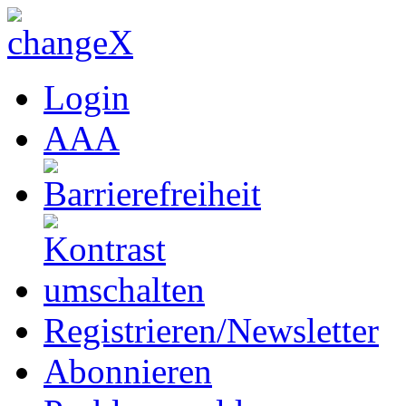
Login
A
A
A
Registrieren/Newsletter
Abonnieren