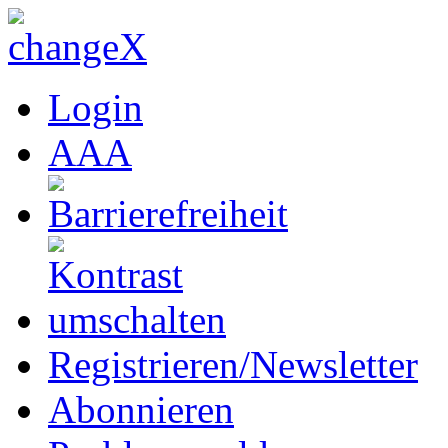
Login
A
A
A
Registrieren/Newsletter
Abonnieren