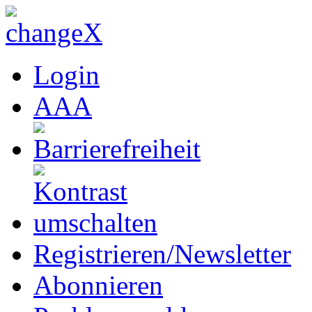
Login
A
A
A
Registrieren/Newsletter
Abonnieren