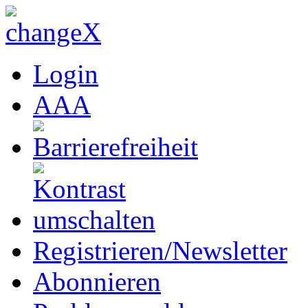
Login
A
A
A
Registrieren/Newsletter
Abonnieren