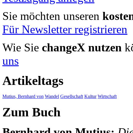
Sie möchten unseren
koste
Für Newsletter registrieren
Wie Sie
changeX nutzen
kö
uns
Artikeltags
Mutius, Bernhard von
Wandel
Gesellschaft
Kultur
Wirtschaft
Zum Buch
Bernhard von Mutius
:
Die