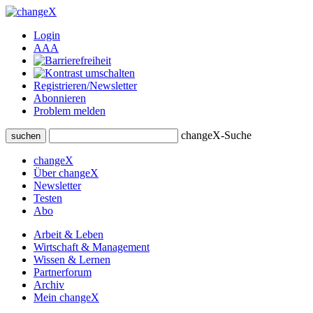
Login
A
A
A
Registrieren/Newsletter
Abonnieren
Problem melden
changeX-Suche
suchen
changeX
Über changeX
Newsletter
Testen
Abo
Arbeit & Leben
Wirtschaft & Management
Wissen & Lernen
Partnerforum
Archiv
Mein changeX