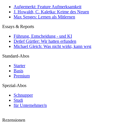
Aufgemerkt: Feature Aufmerksamkeit
J. Howaldt, C. Kaletka: Keime des Neuen
Max Senges: Lernen als Mitlernen
Essays & Reports
Führung, Entscheidung - und KI
Detlef Gürtler: Wir hatten erfunden
Michael Gleich: Was nicht wirkt, kann weg
Standard-Abos
Starter
Basis
Premium
Spezial-Abos
Schnupper
Studi
für Unternehmer/n
Rezensionen