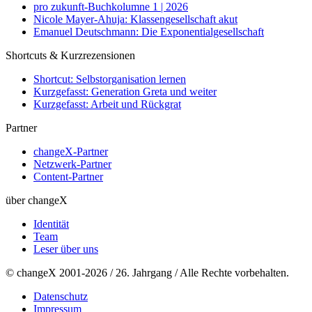
pro zukunft-Buchkolumne 1 | 2026
Nicole Mayer-Ahuja: Klassengesellschaft akut
Emanuel Deutschmann: Die Exponentialgesellschaft
Shortcuts & Kurzrezensionen
Shortcut: Selbstorganisation lernen
Kurzgefasst: Generation Greta und weiter
Kurzgefasst: Arbeit und Rückgrat
Partner
changeX-Partner
Netzwerk-Partner
Content-Partner
über changeX
Identität
Team
Leser über uns
© changeX 2001-2026 / 26. Jahrgang / Alle Rechte vorbehalten.
Datenschutz
Impressum