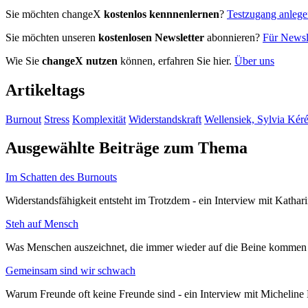
Sie möchten changeX
kostenlos kennnenlernen
?
Testzugang anleg
Sie möchten unseren
kostenlosen Newsletter
abonnieren?
Für Newsle
Wie Sie
changeX nutzen
können, erfahren Sie hier.
Über uns
Artikeltags
Burnout
Stress
Komplexität
Widerstandskraft
Wellensiek, Sylvia Kér
Ausgewählte Beiträge zum Thema
Im Schatten des Burnouts
Widerstandsfähigkeit entsteht im Trotzdem - ein Interview mit Katha
Steh auf Mensch
Was Menschen auszeichnet, die immer wieder auf die Beine kommen 
Gemeinsam sind wir schwach
Warum Freunde oft keine Freunde sind - ein Interview mit Michelin