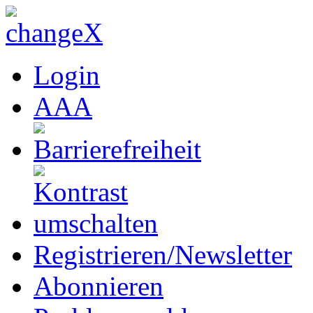
Login
A
A
A
Registrieren/Newsletter
Abonnieren