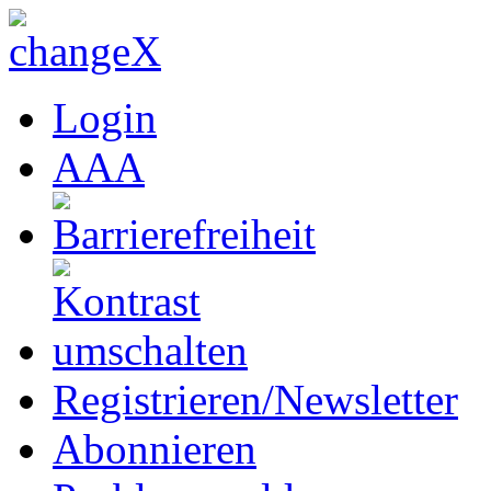
Login
A
A
A
Registrieren/Newsletter
Abonnieren