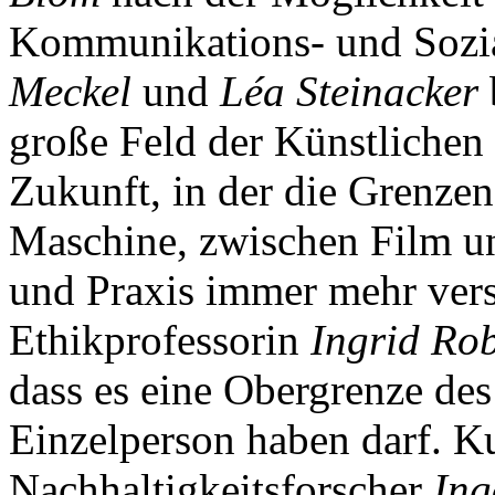
Kommunikations- und Sozia
Meckel
und
Léa Steinacker
große Feld der Künstlichen 
Zukunft, in der die Grenz
Maschine, zwischen Film un
und Praxis immer mehr ve
Ethikprofessorin
Ingrid Ro
dass es eine Obergrenze de
Einzelperson haben darf. K
Nachhaltigkeitsforscher
Ing