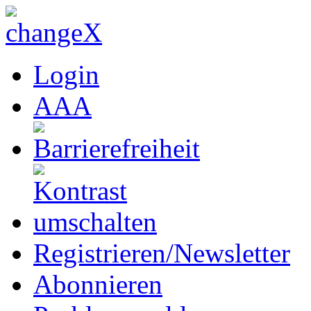
Login
A
A
A
Registrieren/Newsletter
Abonnieren