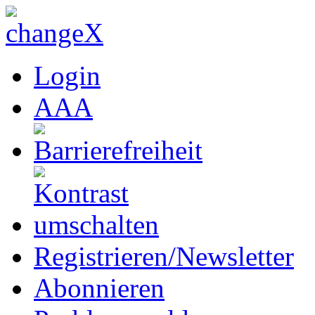
Login
A
A
A
Registrieren/Newsletter
Abonnieren