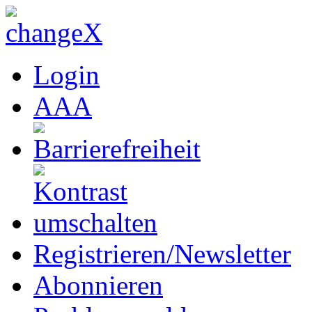
Login
A
A
A
Registrieren/Newsletter
Abonnieren