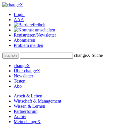
Login
A
A
A
Registrieren/Newsletter
Abonnieren
Problem melden
changeX-Suche
suchen
changeX
Über changeX
Newsletter
Testen
Abo
Arbeit & Leben
Wirtschaft & Management
Wissen & Lernen
Partnerforum
Archiv
Mein changeX