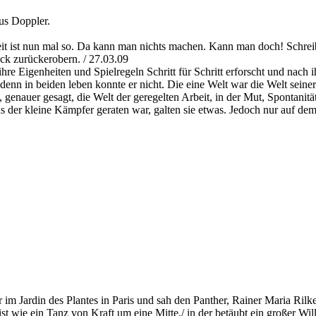
s Doppler.
t ist nun mal so. Da kann man nichts machen. Kann man doch! Schrei
ck zurückerobern. / 27.03.09
hre Eigenheiten und Spielregeln Schritt für Schritt erforscht und nach 
denn in beiden leben konnte er nicht. Die eine Welt war die Welt seiner
genauer gesagt, die Welt der geregelten Arbeit, in der Mut, Spontanitä
das der kleine Kämpfer geraten war, galten sie etwas. Jedoch nur auf 
m Jardin des Plantes in Paris und sah den Panther, Rainer Maria Rilke
 ist wie ein Tanz von Kraft um eine Mitte,/ in der betäubt ein großer Will