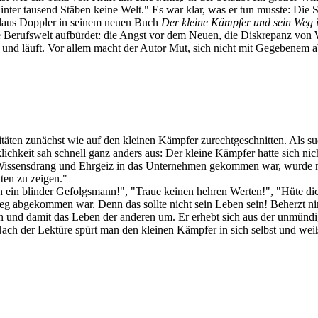
nter tausend Stäben keine Welt." Es war klar, was er tun musste: Die 
Klaus Doppler in seinem neuen Buch
Der kleine Kämpfer und sein Weg 
ie Berufswelt aufbürdet: die Angst vor dem Neuen, die Diskrepanz von
uft und läuft. Vor allem macht der Autor Mut, sich nicht mit Gegebene
litäten zunächst wie auf den kleinen Kämpfer zurechtgeschnitten. Als
klichkeit sah schnell ganz anders aus: Der kleine Kämpfer hatte sich nic
Wissensdrang und Ehrgeiz in das Unternehmen gekommen war, wurde nach
ten zu zeigen."
ein blinder Gefolgsmann!", "Traue keinen hehren Werten!", "Hüte dich 
 Weg abgekommen war. Denn das sollte nicht sein Leben sein! Beherzt 
ein und damit das Leben der anderen um. Er erhebt sich aus der unmünd
. Nach der Lektüre spürt man den kleinen Kämpfer in sich selbst und we