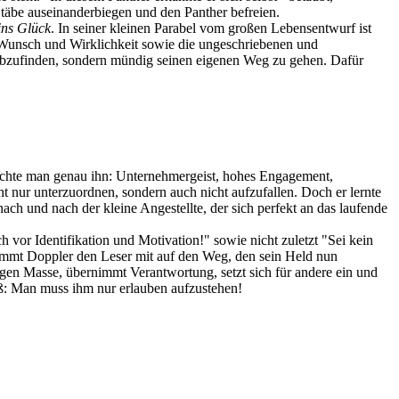
Stäbe auseinanderbiegen und den Panther befreien.
ins Glück
. In seiner kleinen Parabel vom großen Lebensentwurf ist
 Wunsch und Wirklichkeit sowie die ungeschriebenen und
m abzufinden, sondern mündig seinen eigenen Weg zu gehen. Dafür
 suchte man genau ihn: Unternehmergeist, hohes Engagement,
ht nur unterzuordnen, sondern auch nicht aufzufallen. Doch er lernte
 und nach der kleine Angestellte, der sich perfekt an das laufende
vor Identifikation und Motivation!" sowie nicht zuletzt "Sei kein
nimmt Doppler den Leser mit auf den Weg, den sein Held nun
igen Masse, übernimmt Verantwortung, setzt sich für andere ein und
iß: Man muss ihm nur erlauben aufzustehen!