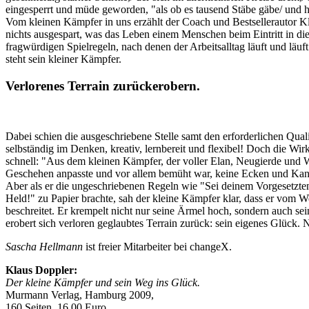
eingesperrt und müde geworden, "als ob es tausend Stäbe gäbe/ und hi
Vom kleinen Kämpfer in uns erzählt der Coach und Bestsellerautor 
nichts ausgespart, was das Leben einem Menschen beim Eintritt in d
fragwürdigen Spielregeln, nach denen der Arbeitsalltag läuft und lä
steht sein kleiner Kämpfer.
Verlorenes Terrain zurückerobern.
Dabei schien die ausgeschriebene Stelle samt den erforderlichen Qua
selbständig im Denken, kreativ, lernbereit und flexibel! Doch die Wir
schnell: "Aus dem kleinen Kämpfer, der voller Elan, Neugierde und 
Geschehen anpasste und vor allem bemüht war, keine Ecken und Kan
Aber als er die ungeschriebenen Regeln wie "Sei deinem Vorgesetzten 
Held!" zu Papier brachte, sah der kleine Kämpfer klar, dass er vom
beschreitet. Er krempelt nicht nur seine Ärmel hoch, sondern auch s
erobert sich verloren geglaubtes Terrain zurück: sein eigenes Glück
Sascha Hellmann
ist freier Mitarbeiter bei changeX.
Klaus Doppler:
Der kleine Kämpfer und sein Weg ins Glück.
Murmann Verlag, Hamburg 2009,
160 Seiten, 16.00 Euro.