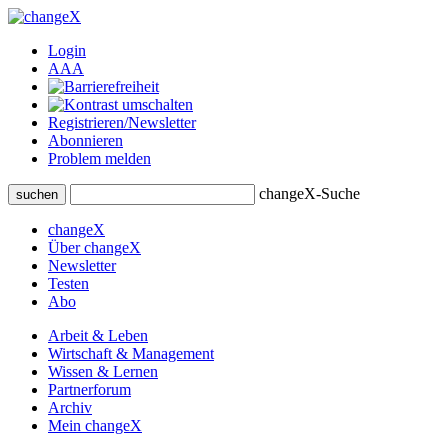
Login
A
A
A
Registrieren/Newsletter
Abonnieren
Problem melden
changeX-Suche
suchen
changeX
Über changeX
Newsletter
Testen
Abo
Arbeit & Leben
Wirtschaft & Management
Wissen & Lernen
Partnerforum
Archiv
Mein changeX