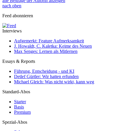
alle Beiträge der Autorin anzeigen
nach oben
Feed abonnieren
Interviews
Aufgemerkt: Feature Aufmerksamkeit
J. Howaldt, C. Kaletka: Keime des Neuen
Max Senges: Lernen als Mitlernen
Essays & Reports
Führung, Entscheidung - und KI
Detlef Gürtler: Wir hatten erfunden
Michael Gleich: Was nicht wirkt, kann weg
Standard-Abos
Starter
Basis
Premium
Spezial-Abos