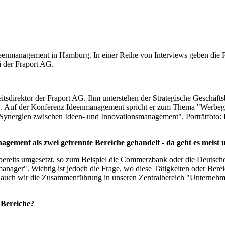
enmanagement in Hamburg. In einer Reihe von Interviews geben die Re
 der Fraport AG.
eitsdirektor der Fraport AG. Ihm unterstehen der Strategische Geschäf
e". Auf der Konferenz Ideenmanagement spricht er zum Thema "Werbe
Synergien zwischen Ideen- und Innovationsmanagement". Porträtfoto:
agement als zwei getrennte Bereiche gehandelt - da geht es meist
ereits umgesetzt, so zum Beispiel die Commerzbank oder die Deutsche 
ager". Wichtig ist jedoch die Frage, wo diese Tätigkeiten oder Bereich
auch wir die Zusammenführung in unseren Zentralbereich "Unternehm
 Bereiche?