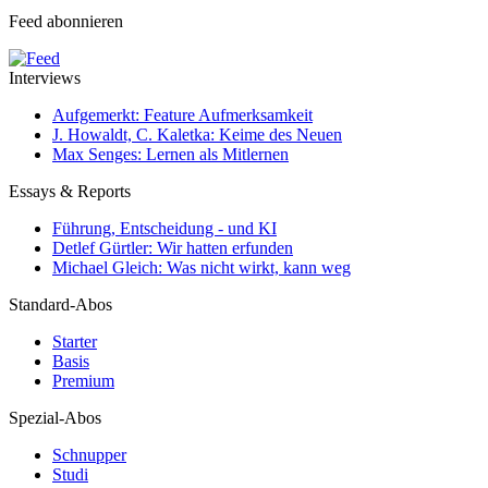
Feed abonnieren
Interviews
Aufgemerkt: Feature Aufmerksamkeit
J. Howaldt, C. Kaletka: Keime des Neuen
Max Senges: Lernen als Mitlernen
Essays & Reports
Führung, Entscheidung - und KI
Detlef Gürtler: Wir hatten erfunden
Michael Gleich: Was nicht wirkt, kann weg
Standard-Abos
Starter
Basis
Premium
Spezial-Abos
Schnupper
Studi