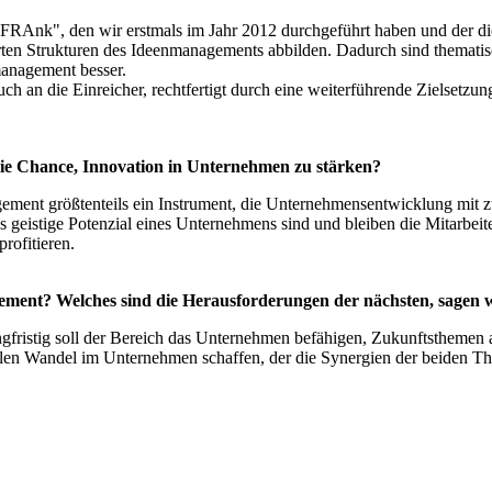
"FRAnk", den wir erstmals im Jahr 2012 durchgeführt haben und der dies
erten Strukturen des Ideenmanagements abbilden. Dadurch sind themat
management besser.
an die Einreicher, rechtfertigt durch eine weiterführende Zielsetzun
ie Chance, Innovation in Unternehmen zu stärken?
ment größtenteils ein Instrument, die Unternehmensentwicklung mit zu
 geistige Potenzial eines Unternehmens sind und bleiben die Mitarbei
rofitieren.
ment? Welches sind die Herausforderungen der nächsten, sagen w
gfristig soll der Bereich das Unternehmen befähigen, Zukunftsthemen a
rellen Wandel im Unternehmen schaffen, der die Synergien der beiden T