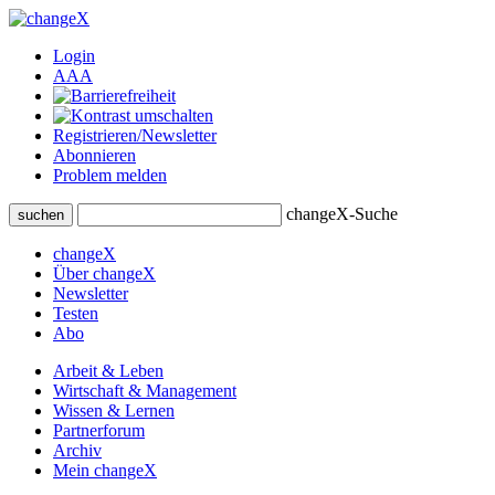
Login
A
A
A
Registrieren/Newsletter
Abonnieren
Problem melden
changeX-Suche
suchen
changeX
Über changeX
Newsletter
Testen
Abo
Arbeit & Leben
Wirtschaft & Management
Wissen & Lernen
Partnerforum
Archiv
Mein changeX