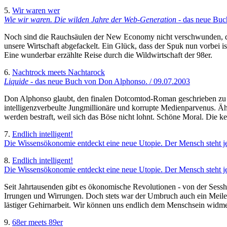
5.
Wir waren wer
Wie wir waren. Die wilden Jahre der Web-Generation
- das neue Buc
Noch sind die Rauchsäulen der New Economy nicht verschwunden, da w
unsere Wirtschaft abgefackelt. Ein Glück, dass der Spuk nun vorbei i
Eine wunderbar erzählte Reise durch die Wildwirtschaft der 98er.
6.
Nachtrock meets Nachtarock
Liquide
- das neue Buch von Don Alphonso. / 09.07.2003
Don Alphonso glaubt, den finalen Dotcomtod-Roman geschrieben zu 
intelligenzverbeulte Jungmillionäre und korrupte Medienparvenus. Äh
werden bestraft, weil sich das Böse nicht lohnt. Schöne Moral. Die ken
7.
Endlich intelligent!
Die Wissensökonomie entdeckt eine neue Utopie. Der Mensch steht jet
8.
Endlich intelligent!
Die Wissensökonomie entdeckt eine neue Utopie. Der Mensch steht je
Seit Jahrtausenden gibt es ökonomische Revolutionen - von der Sessh
Irrungen und Wirrungen. Doch stets war der Umbruch auch ein Meilen
lästiger Gehirnarbeit. Wir können uns endlich dem Menschsein widmen
9.
68er meets 89er