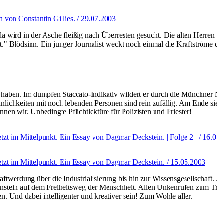
h von Constantin Gillies. / 29.07.2003
ird in der Asche fleißig nach Überresten gesucht. Die alten Herren m
st." Blödsinn. Ein junger Journalist weckt noch einmal die Kraftströme
haben. Im dumpfen Staccato-Indikativ wildert er durch die Münchner
nlichkeiten mit noch lebenden Personen sind rein zufällig. Am Ende si
nen wir. Unbedingte Pflichtlektüre für Polizisten und Priester!
zt im Mittelpunkt. Ein Essay von Dagmar Deckstein. | Folge 2 | / 16.
tzt im Mittelpunkt. Ein Essay von Dagmar Deckstein. / 15.05.2003
aftwerdung über die Industrialisierung bis hin zur Wissensgesellschaf
stein auf dem Freiheitsweg der Menschheit. Allen Unkenrufen zum Trot
. Und dabei intelligenter und kreativer sein! Zum Wohle aller.