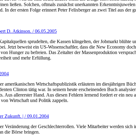
inen ließen. Solchen, oftmals zunächst unerkannten Erkenntnisjuwele
end. In der ersten Folge erinnert Peter Felixberger an zwei Titel aus de
rt D. Atkinson. / 06.05.2005
apitalquellen sprudelten, die Kassen klingelten, der Jobmarkt blühte
. Jetzt beweist ein US-Wissenschaftler, dass die New Economy doch 
on Hunger zu befreien. Das Zeitalter der Massenproduktion versprach
reiheit und mehr Erfüllung.
.2004
r amerikanischen Wirtschaftspublizistik erläutern im diesjährigen Büc
identen Clinton tätig war. In seinem heute erscheinenden Buch analysie
s. Aus allererster Hand. Aus diesen Fehlern lernend fordert er ein neu
von Wirtschaft und Politik zappeln.
er Zukunft. | / 09.01.2004
n der Veränderung der Geschlechterrollen. Viele Mitarbeiter werden si
n die Börse bringen.