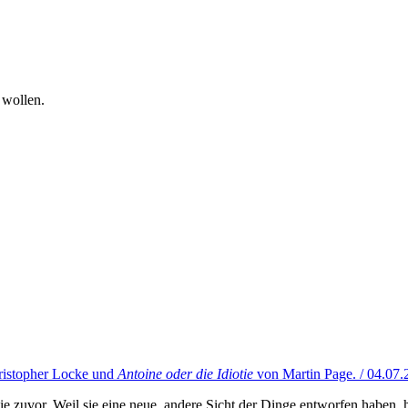
 wollen.
istopher Locke und
Antoine oder die Idiotie
von Martin Page. / 04.07.
ie zuvor. Weil sie eine neue, andere Sicht der Dinge entworfen haben, 