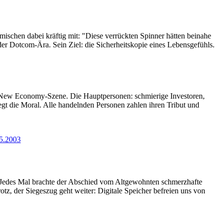
ischen dabei kräftig mit: "Diese verrückten Spinner hätten beinahe
 der Dotcom-Ära. Sein Ziel: die Sicherheitskopie eines Lebensgefühls.
 New Economy-Szene. Die Hauptpersonen: schmierige Investoren,
egt die Moral. Alle handelnden Personen zahlen ihren Tribut und
05.2003
t. Jedes Mal brachte der Abschied vom Altgewohnten schmerzhafte
z, der Siegeszug geht weiter: Digitale Speicher befreien uns von