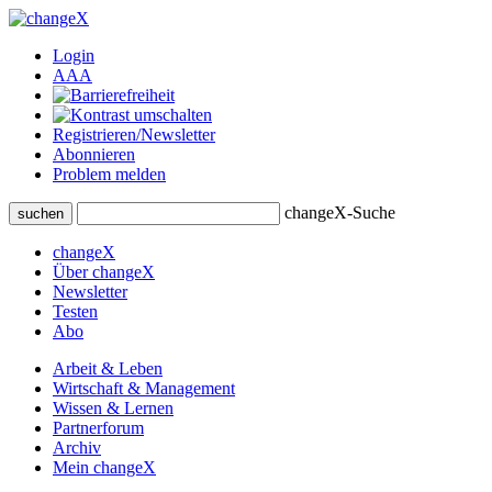
Login
A
A
A
Registrieren/Newsletter
Abonnieren
Problem melden
changeX-Suche
suchen
changeX
Über changeX
Newsletter
Testen
Abo
Arbeit & Leben
Wirtschaft & Management
Wissen & Lernen
Partnerforum
Archiv
Mein changeX