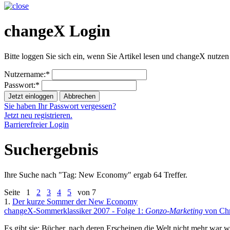
changeX Login
Bitte loggen Sie sich ein, wenn Sie Artikel lesen und changeX nutzen
Nutzername:*
Passwort:*
Jetzt einloggen
Abbrechen
Sie haben Ihr Passwort vergessen?
Jetzt neu registrieren.
Barrierefreier Login
Suchergebnis
Ihre Suche nach "
Tag: New Economy
" ergab 64 Treffer.
Seite
1
2
3
4
5
von 7
1.
Der kurze Sommer der New Economy
changeX-Sommerklassiker 2007 - Folge 1:
Gonzo-Marketing
von Chr
Es gibt sie: Bücher, nach deren Erscheinen die Welt nicht mehr war w