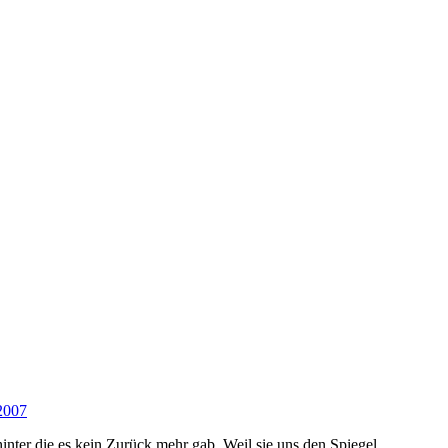
2007
hinter die es kein Zurück mehr gab. Weil sie uns den Spiegel