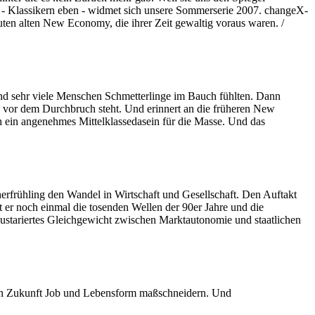
n - Klassikern eben - widmet sich unsere Sommerserie 2007. changeX-
r guten alten New Economy, die ihrer Zeit gewaltig voraus waren. /
 und sehr viele Menschen Schmetterlinge im Bauch fühlten. Dann
vor dem Durchbruch steht. Und erinnert an die früheren New
 ein angenehmes Mittelklassedasein für die Masse. Und das
herfrühling den Wandel in Wirtschaft und Gesellschaft. Den Auftakt
rt er noch einmal die tosenden Wellen der 90er Jahre und die
 austariertes Gleichgewicht zwischen Marktautonomie und staatlichen
ch in Zukunft Job und Lebensform maßschneidern. Und