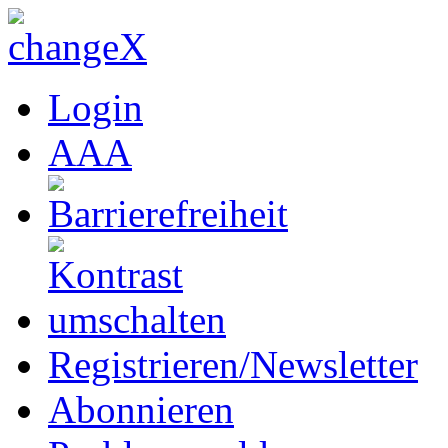
Login
A
A
A
Registrieren/Newsletter
Abonnieren