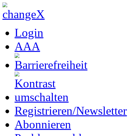
Login
A
A
A
Registrieren/Newsletter
Abonnieren