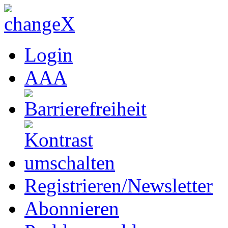
Login
A
A
A
Registrieren/Newsletter
Abonnieren