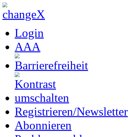
Login
A
A
A
Registrieren/Newsletter
Abonnieren