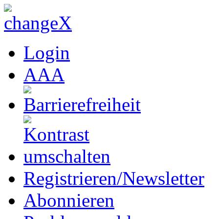
Login
A
A
A
Registrieren/Newsletter
Abonnieren