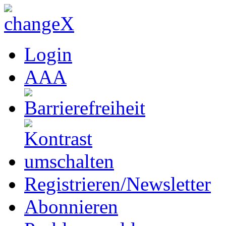
Login
A
A
A
Registrieren/Newsletter
Abonnieren