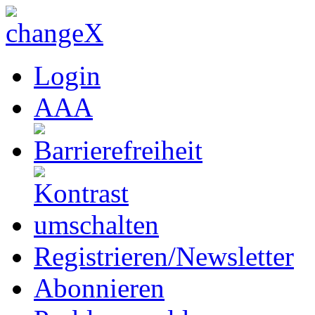
Login
A
A
A
Registrieren/Newsletter
Abonnieren