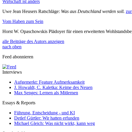
Wirtschaft ist anders
Uwe Jean Heusers Ratschläge:
Was aus Deutschland werden soll.
zur
Vom Haben zum Sein
Horst W. Opaschowskis Plädoyer für einen erweiterten Wohlstandsbe
alle Beiträge des Autors anzeigen
nach oben
Feed abonnieren
Interviews
Aufgemerkt: Feature Aufmerksamkeit
J. Howaldt, C. Kaletka: Keime des Neuen
Max Senges: Lernen als Mitlernen
Essays & Reports
Führung, Entscheidung - und KI
Detlef Gürtler: Wir hatten erfunden
Michael Gleich: Was nicht wirkt, kann weg