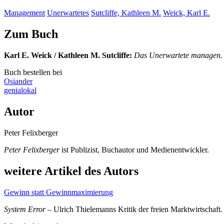
Management
Unerwartetes
Sutcliffe, Kathleen M.
Weick, Karl E.
Zum Buch
Karl E. Weick / Kathleen M. Sutcliffe
:
Das Unerwartete managen. .
Buch bestellen bei
Osiander
genialokal
Autor
Peter Felixberger
Peter Felixberger
ist Publizist, Buchautor und Medienentwickler.
weitere Artikel des Autors
Gewinn statt Gewinnmaximierung
System Error
– Ulrich Thielemanns Kritik der freien Marktwirtschaft