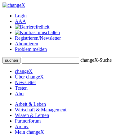
Login
A
A
A
Registrieren/Newsletter
Abonnieren
Problem melden
changeX-Suche
suchen
changeX
Über changeX
Newsletter
Testen
Abo
Arbeit & Leben
Wirtschaft & Management
Wissen & Lernen
Partnerforum
Archiv
Mein changeX