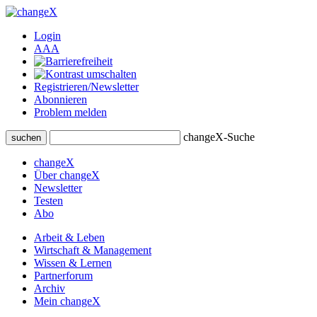
Login
A
A
A
Registrieren/Newsletter
Abonnieren
Problem melden
changeX-Suche
suchen
changeX
Über changeX
Newsletter
Testen
Abo
Arbeit & Leben
Wirtschaft & Management
Wissen & Lernen
Partnerforum
Archiv
Mein changeX