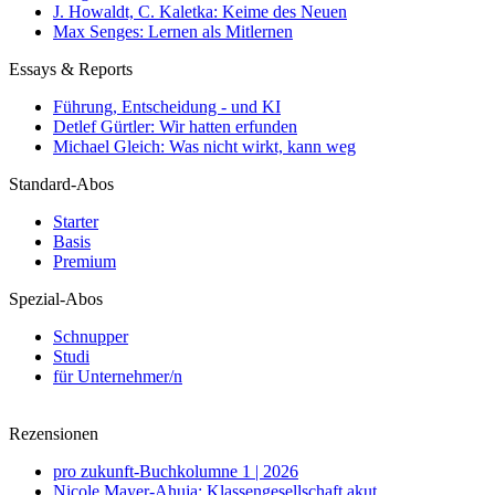
J. Howaldt, C. Kaletka: Keime des Neuen
Max Senges: Lernen als Mitlernen
Essays & Reports
Führung, Entscheidung - und KI
Detlef Gürtler: Wir hatten erfunden
Michael Gleich: Was nicht wirkt, kann weg
Standard-Abos
Starter
Basis
Premium
Spezial-Abos
Schnupper
Studi
für Unternehmer/n
Rezensionen
pro zukunft-Buchkolumne 1 | 2026
Nicole Mayer-Ahuja: Klassengesellschaft akut