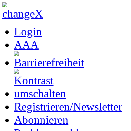
Login
A
A
A
Registrieren/Newsletter
Abonnieren