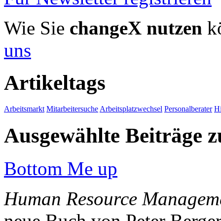
Wie Sie
changeX nutzen
kö
uns
Artikeltags
Arbeitsmarkt
Mitarbeitersuche
Arbeitsplatzwechsel
Personalberater
Hi
Ausgewählte Beiträge
Bottom Me up
Human Resource Managemen
neue Buch von Peter Berger