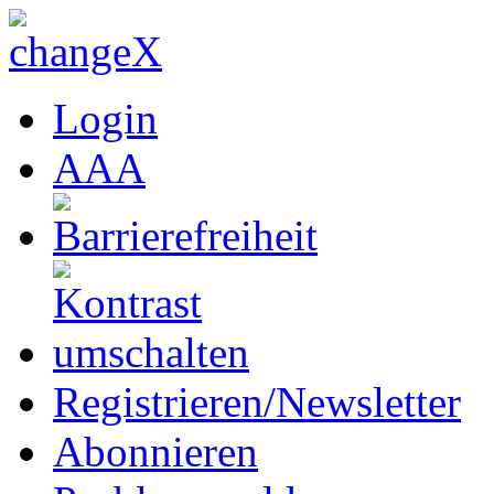
Login
A
A
A
Registrieren/Newsletter
Abonnieren