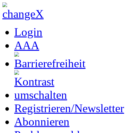
Login
A
A
A
Registrieren/Newsletter
Abonnieren