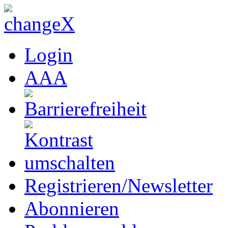
Login
A
A
A
Registrieren/Newsletter
Abonnieren