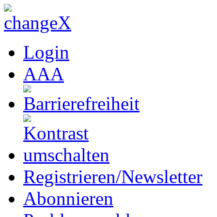
Login
A
A
A
Registrieren/Newsletter
Abonnieren