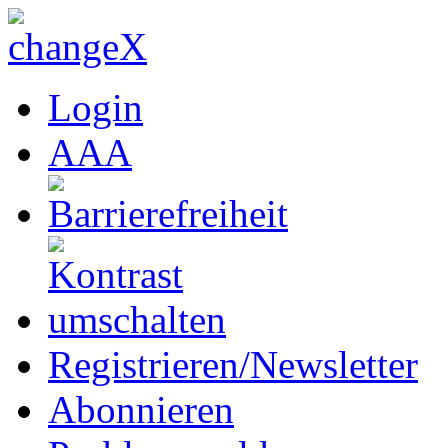
Login
A
A
A
Registrieren/Newsletter
Abonnieren