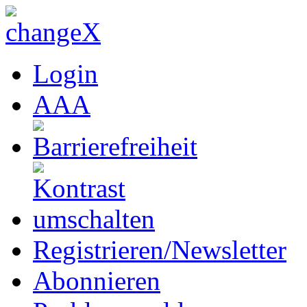
Login
A
A
A
Registrieren/Newsletter
Abonnieren