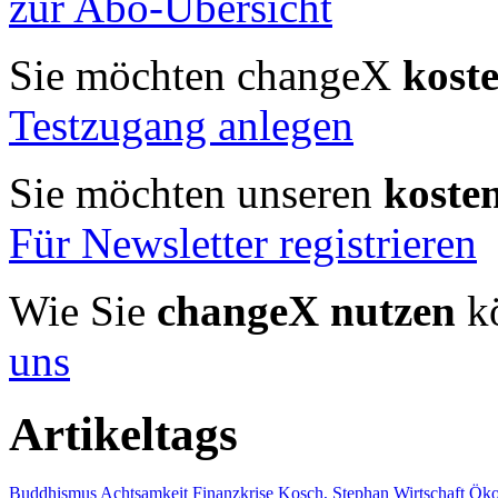
zur Abo-Übersicht
Sie möchten changeX
kost
Testzugang anlegen
Sie möchten unseren
koste
Für Newsletter registrieren
Wie Sie
changeX nutzen
kö
uns
Artikeltags
Buddhismus
Achtsamkeit
Finanzkrise
Kosch, Stephan
Wirtschaft
Öko