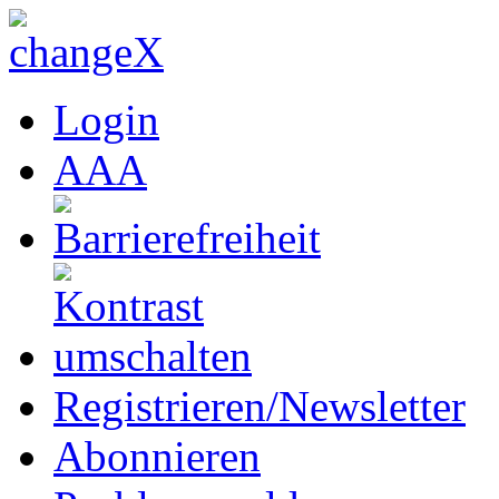
Login
A
A
A
Registrieren/Newsletter
Abonnieren