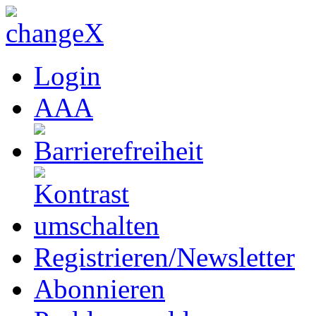
Login
A
A
A
Registrieren/Newsletter
Abonnieren