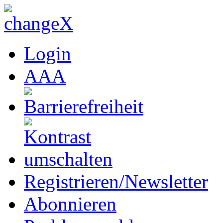
Login
A
A
A
Registrieren/Newsletter
Abonnieren