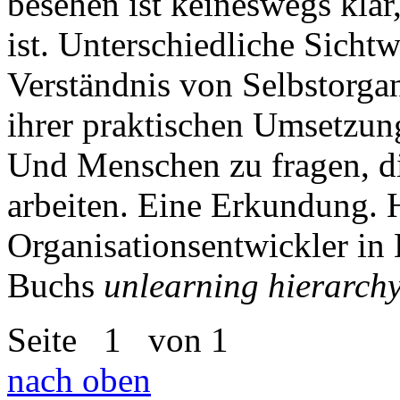
besehen ist keineswegs klar
ist. Unterschiedliche Sicht
Verständnis von Selbstorga
ihrer praktischen Umsetzung
Und Menschen zu fragen, di
arbeiten. Eine Erkundung. H
Organisationsentwickler in
Buchs
unlearning hierarch
Seite
1
von 1
nach oben