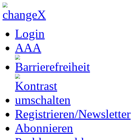
Login
A
A
A
Registrieren/Newsletter
Abonnieren