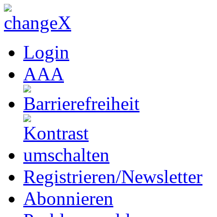
Login
A
A
A
Registrieren/Newsletter
Abonnieren