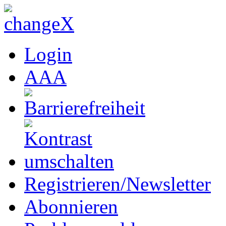
Login
A
A
A
Registrieren/Newsletter
Abonnieren