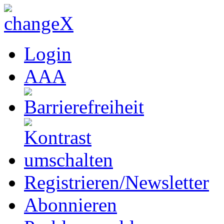
Login
A
A
A
Registrieren/Newsletter
Abonnieren