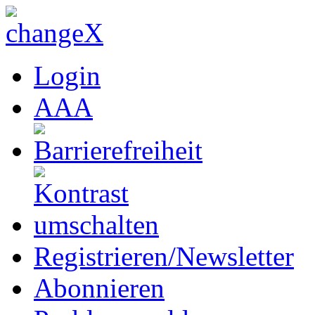
Login
A
A
A
Registrieren/Newsletter
Abonnieren