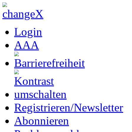
Login
A
A
A
Registrieren/Newsletter
Abonnieren