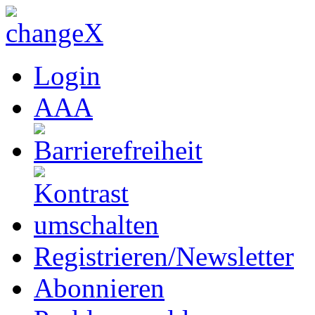
Login
A
A
A
Registrieren/Newsletter
Abonnieren