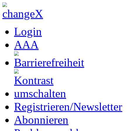
Login
A
A
A
Registrieren/Newsletter
Abonnieren